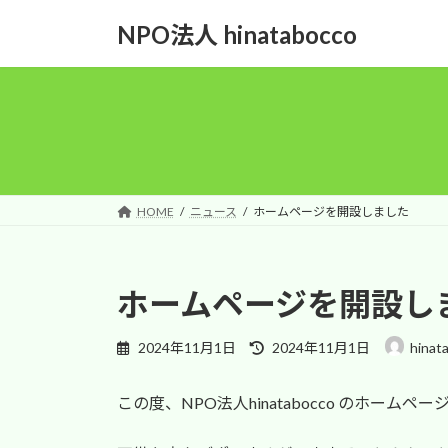
コ
ナ
NPO法人 hinatabocco
ン
ビ
テ
ゲ
ン
ー
ツ
シ
へ
ョ
ス
ン
キ
に
ッ
移
HOME
ニュース
ホームページを開設しました
プ
動
ホームページを開設し
最
2024年11月1日
2024年11月1日
hinat
終
更
この度、NPO法人hinatabocco のホーム
新
日
時