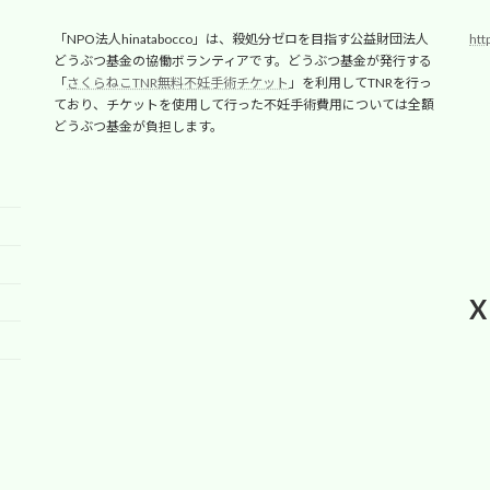
「NPO法人hinatabocco」は、殺処分ゼロを目指す公益財団法人
htt
どうぶつ基金の協働ボランティアです。どうぶつ基金が発行する
「
さくらねこTNR無料不妊手術チケット
」を利用してTNRを行っ
ており、チケットを使用して行った不妊手術費用については全額
どうぶつ基金が負担します。
X