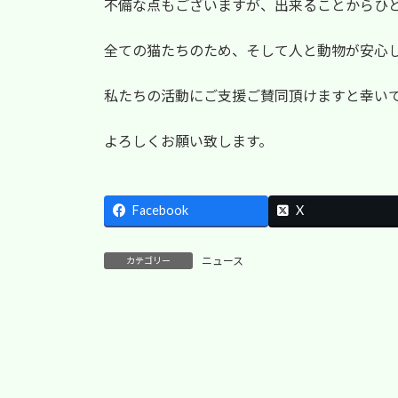
不備な点もございますが、出来ることからひ
:
全ての猫たちのため、そして人と動物が安心
私たちの活動にご支援ご賛同頂けますと幸い
よろしくお願い致します。
Facebook
X
ニュース
カテゴリー