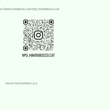
ps://www.instagram.com/npo_hinatabocco.cat
Tweets by hinatabocco_k