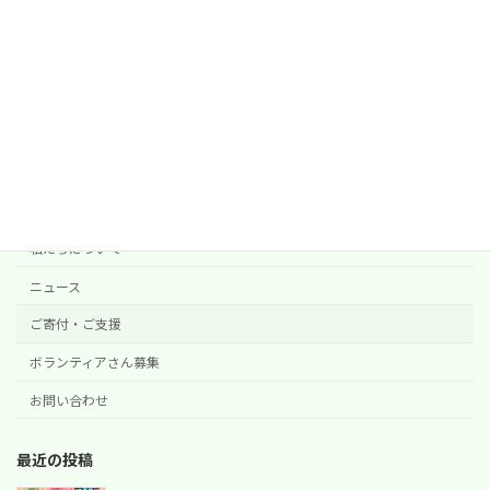
検索
NPO法人 hinatabocco
代表 加藤朱美
Contents
私たちについて
ニュース
ご寄付・ご支援
ボランティアさん募集
お問い合わせ
最近の投稿